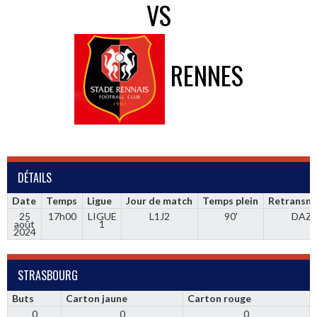
VS
RENNES
DÉTAILS
Date
Temps
Ligue
Jour de match
Temps plein
Retransmi
25
17h00
LIGUE
L1J2
90'
DAZ
août
1
2024
STRASBOURG
Buts
Carton jaune
Carton rouge
0
0
0