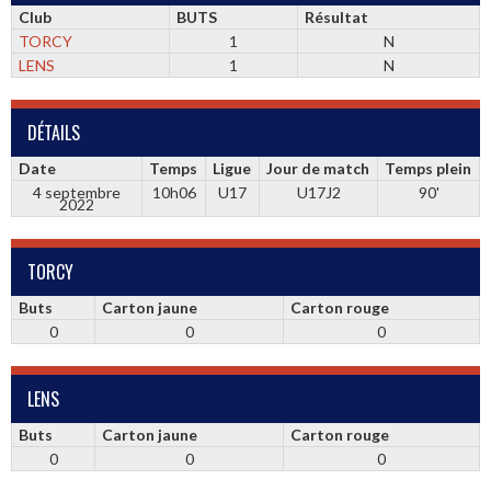
Club
BUTS
Résultat
TORCY
1
N
LENS
1
N
DÉTAILS
Date
Temps
Ligue
Jour de match
Temps plein
4 septembre
10h06
U17
U17J2
90'
2022
TORCY
Buts
Carton jaune
Carton rouge
0
0
0
LENS
Buts
Carton jaune
Carton rouge
0
0
0