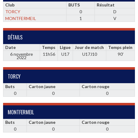
Club
BUTS
Résultat
TORCY
0
D
MONTFERMEIL
1
V
DÉTAILS
Date
Temps
Ligue
Jour de match
Temps plein
6 novembre
11h56
U17
U17J10
90'
2022
TORCY
Buts
Carton jaune
Carton rouge
0
0
0
MONTFERMEIL
Buts
Carton jaune
Carton rouge
0
0
0