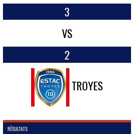
3
VS
2
TROYES
RÉSULTATS