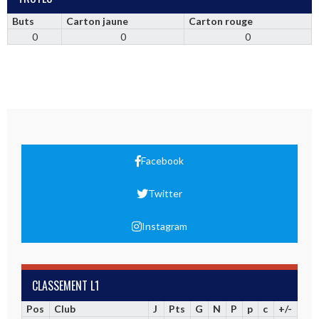
Buts
Carton jaune
Carton rouge
0
0
0
Facebook
Twitter
Instagram
CLASSEMENT L1
Pos
Club
J
Pts
G
N
P
p
c
+/-