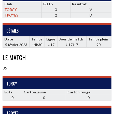
Club
BUTS
Résultat
TORCY
3
V
TROYES
2
D
DÉTAILS
Date
Temps
Ligue
Jour de match
Temps plein
5 février 2023
14h30
U17
U17J17
90'
LE MATCH
05
TORCY
Buts
Carton jaune
Carton rouge
0
0
0
TROYES