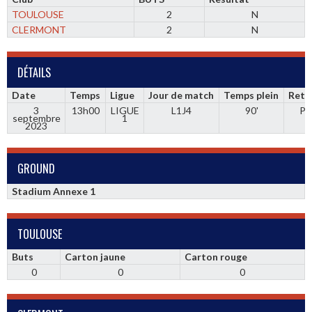
TOULOUSE
2
N
CLERMONT
2
N
DÉTAILS
Date
Temps
Ligue
Jour de match
Temps plein
Retr
3
13h00
LIGUE
L1J4
90'
Pr
septembre
1
2023
GROUND
Stadium Annexe 1
TOULOUSE
Buts
Carton jaune
Carton rouge
0
0
0