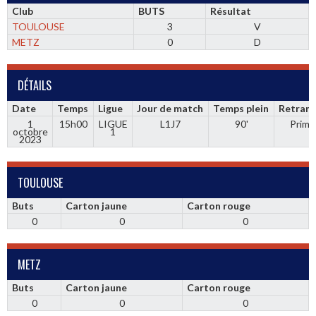
Club
BUTS
Résultat
TOULOUSE
3
V
METZ
0
D
DÉTAILS
Date
Temps
Ligue
Jour de match
Temps plein
Retrans
1
15h00
LIGUE
L1J7
90'
Prime
octobre
1
2023
TOULOUSE
Buts
Carton jaune
Carton rouge
0
0
0
METZ
Buts
Carton jaune
Carton rouge
0
0
0