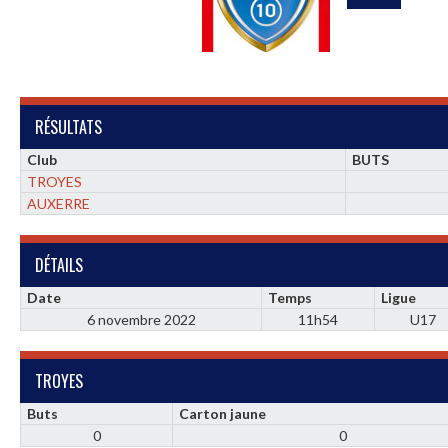
RÉSULTATS
Club
BUTS
TROYES
AUXERRE
DÉTAILS
Date
Temps
Ligue
6 novembre 2022
11h54
U17
TROYES
Buts
Carton jaune
0
0