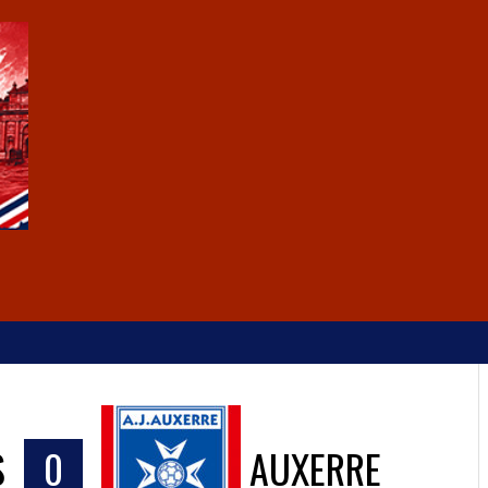
S
0
AUXERRE