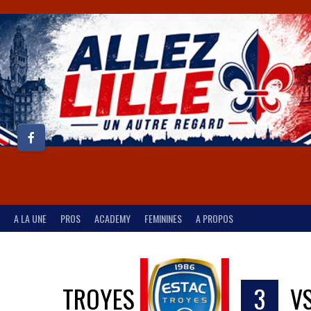
A LA UNE
PROS
ACADEMY
FEMININES
A PROPOS
TROYES
3
V