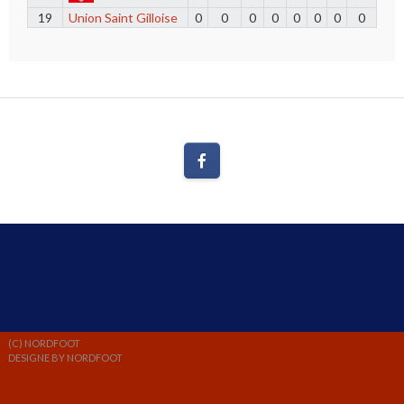
19
Union Saint Gilloise
0
0
0
0
0
0
0
0
(C) NORDFOOT
DESIGNE BY NORDFOOT