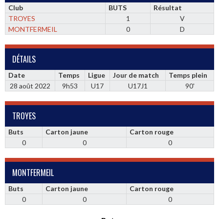
Club
BUTS
Résultat
TROYES
1
V
MONTFERMEIL
0
D
DÉTAILS
Date
Temps
Ligue
Jour de match
Temps plein
28 août 2022
9h53
U17
U17J1
90'
TROYES
Buts
Carton jaune
Carton rouge
0
0
0
MONTFERMEIL
Buts
Carton jaune
Carton rouge
0
0
0