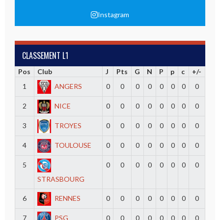
Instagram
CLASSEMENT L1
Pos
Club
J
Pts
G
N
P
p
c
+/-
1
ANGERS
0
0
0
0
0
0
0
0
2
NICE
0
0
0
0
0
0
0
0
3
TROYES
0
0
0
0
0
0
0
0
4
TOULOUSE
0
0
0
0
0
0
0
0
5
0
0
0
0
0
0
0
0
STRASBOURG
6
RENNES
0
0
0
0
0
0
0
0
7
PSG
0
0
0
0
0
0
0
0