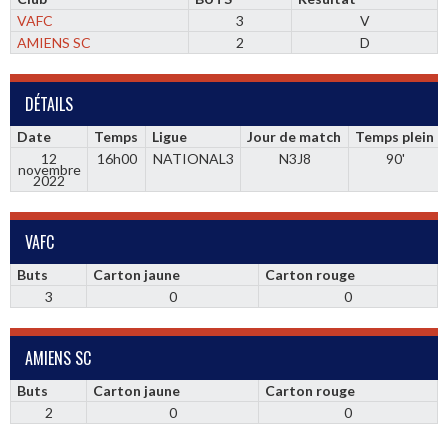
VAFC
3
V
AMIENS SC
2
D
DÉTAILS
Date
Temps
Ligue
Jour de match
Temps plein
12
16h00
NATIONAL3
N3J8
90'
novembre
2022
VAFC
Buts
Carton jaune
Carton rouge
3
0
0
AMIENS SC
Buts
Carton jaune
Carton rouge
2
0
0