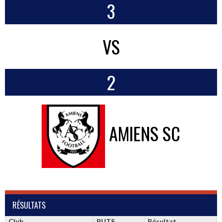
3
VS
2
AMIENS SC
RÉSULTATS
Club
BUTS
Résultat