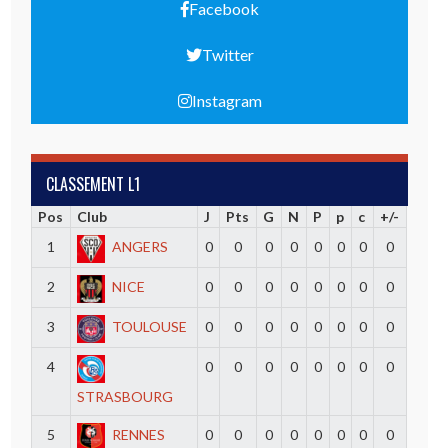
Facebook
Twitter
Instagram
CLASSEMENT L1
Pos
Club
J
Pts
G
N
P
p
c
+/-
1
ANGERS
0
0
0
0
0
0
0
0
2
NICE
0
0
0
0
0
0
0
0
3
TOULOUSE
0
0
0
0
0
0
0
0
4
0
0
0
0
0
0
0
0
STRASBOURG
5
RENNES
0
0
0
0
0
0
0
0