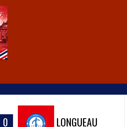
0
LONGUEAU