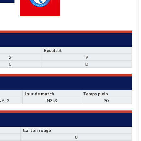
Résultat
2
V
0
D
Jour de match
Temps plein
NAL3
N3J3
90'
Carton rouge
0