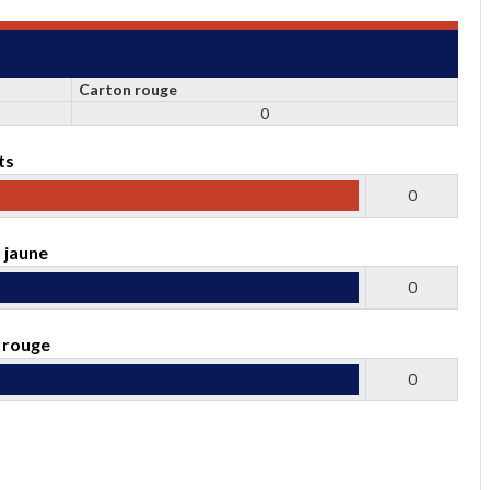
Carton rouge
0
ts
0
 jaune
0
 rouge
0