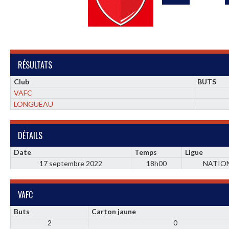
RÉSULTATS
Club
BUTS
VAFC
LONGUEAU
DÉTAILS
Date
Temps
Ligue
17 septembre 2022
18h00
NATIO
VAFC
Buts
Carton jaune
2
0