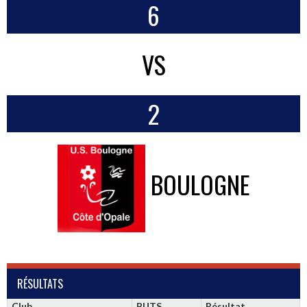
6
VS
2
BOULOGNE
RÉSULTATS
Club
BUTS
Résultat