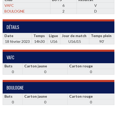
VAFC
6
V
BOULOGNE
2
D
DÉTAILS
Date
Temps
Ligue
Jour de match
Temps plein
18 février 2023
14h30
U16
U16J15
90'
VAFC
Buts
Carton jaune
Carton rouge
0
0
0
BOULOGNE
Buts
Carton jaune
Carton rouge
0
0
0