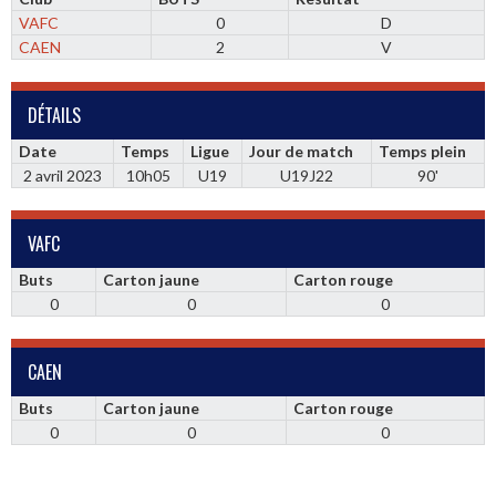
VAFC
0
D
CAEN
2
V
DÉTAILS
Date
Temps
Ligue
Jour de match
Temps plein
2 avril 2023
10h05
U19
U19J22
90'
VAFC
Buts
Carton jaune
Carton rouge
0
0
0
CAEN
Buts
Carton jaune
Carton rouge
0
0
0