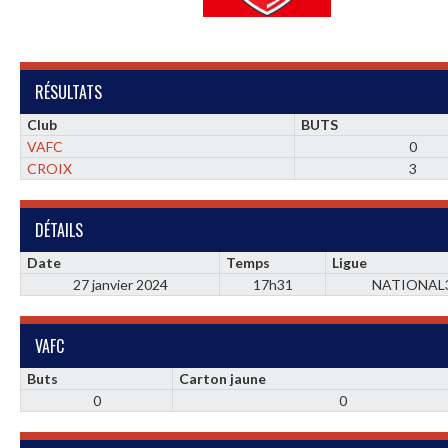
RÉSULTATS
Club
BUTS
VAFC
0
CROIX
3
DÉTAILS
Date
Temps
Ligue
27 janvier 2024
17h31
NATIONAL
VAFC
Buts
Carton jaune
0
0