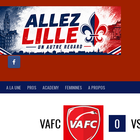
A LA UNE
PROS
ACADEMY
FEMININES
A PROPOS
VAFC
0
V