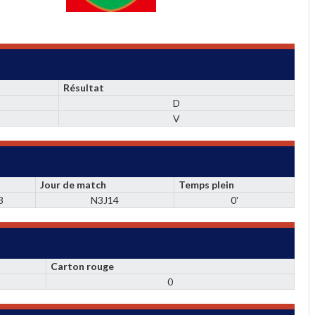
Résultat
D
V
Jour de match
Temps plein
3
N3J14
0'
Carton rouge
0