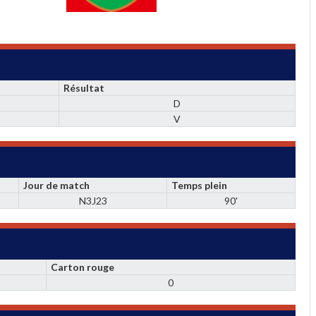
Résultat
D
V
Jour de match
Temps plein
N3J23
90'
Carton rouge
0