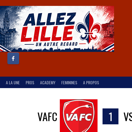
A LA UNE
PROS
ACADEMY
FEMININES
A PROPOS
VAFC
1
V