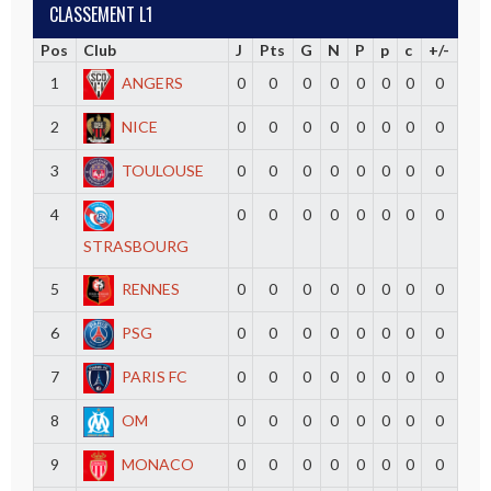
CLASSEMENT L1
Pos
Club
J
Pts
G
N
P
p
c
+/-
1
ANGERS
0
0
0
0
0
0
0
0
2
NICE
0
0
0
0
0
0
0
0
3
TOULOUSE
0
0
0
0
0
0
0
0
4
0
0
0
0
0
0
0
0
STRASBOURG
5
RENNES
0
0
0
0
0
0
0
0
6
PSG
0
0
0
0
0
0
0
0
7
PARIS FC
0
0
0
0
0
0
0
0
8
OM
0
0
0
0
0
0
0
0
9
MONACO
0
0
0
0
0
0
0
0