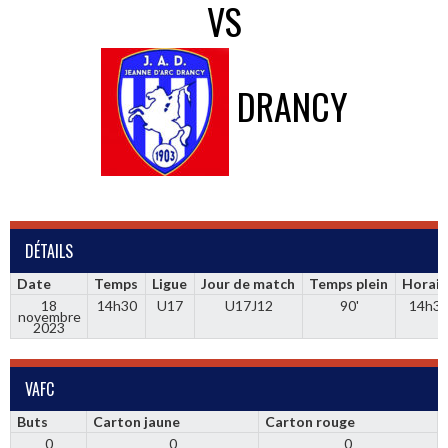
VS
DRANCY
DÉTAILS
Date
Temps
Ligue
Jour de match
Temps plein
Horair
18
14h30
U17
U17J12
90'
14h3
novembre
2023
VAFC
Buts
Carton jaune
Carton rouge
0
0
0