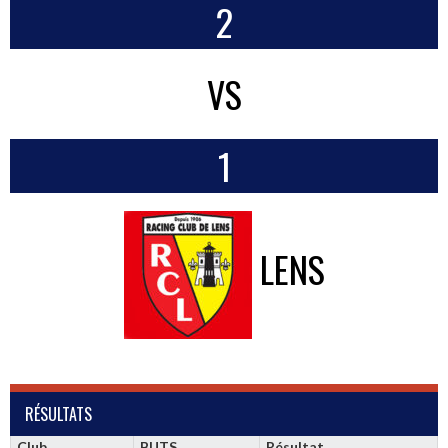
2
VS
1
LENS
RÉSULTATS
Club
BUTS
Résultat