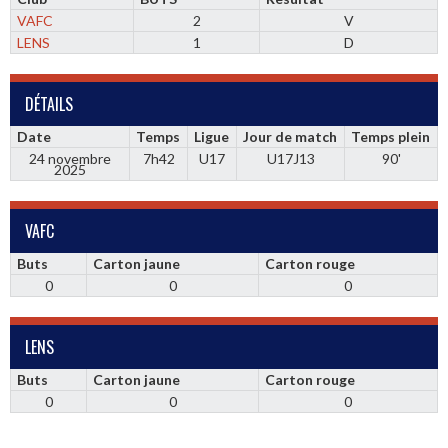
VAFC
2
V
LENS
1
D
DÉTAILS
Date
Temps
Ligue
Jour de match
Temps plein
24 novembre
7h42
U17
U17J13
90'
2025
VAFC
Buts
Carton jaune
Carton rouge
0
0
0
LENS
Buts
Carton jaune
Carton rouge
0
0
0