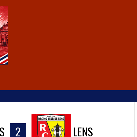
S
2
LENS