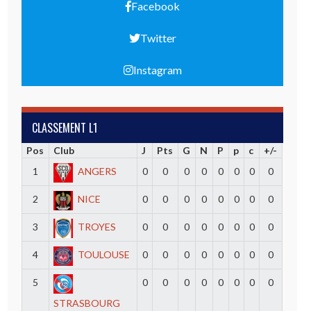
Facebook
Twitter
Instagram
CLASSEMENT L1
Pos
Club
J
Pts
G
N
P
p
c
+/-
1
ANGERS
0
0
0
0
0
0
0
0
2
NICE
0
0
0
0
0
0
0
0
3
TROYES
0
0
0
0
0
0
0
0
4
TOULOUSE
0
0
0
0
0
0
0
0
5
0
0
0
0
0
0
0
0
STRASBOURG