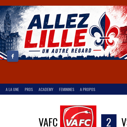
A LA UNE
PROS
ACADEMY
FEMININES
A PROPOS
VAFC
2
V