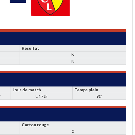
Résultat
N
N
Jour de match
Temps plein
7
U17J5
90'
Carton rouge
0