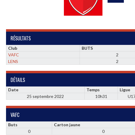
RÉSULTATS
Club
BUTS
VAFC
2
LENS
2
DÉTAILS
Date
Temps
Ligue
25 septembre 2022
10h31
U1
VAFC
Buts
Carton jaune
0
0