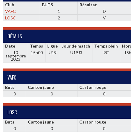
Club
BUTS
Résultat
VAFC
1
D
LOSC
2
V
DÉTAILS
Date
Temps
Ligue
Jour de match
Temps plein
Horai
10
15h00
U19
U19J3
90'
15h0
septembre
2023
VAFC
Buts
Carton jaune
Carton rouge
0
0
0
LOSC
Buts
Carton jaune
Carton rouge
0
0
0