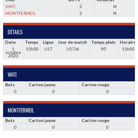
VAFC
2
N
MONTFERMEIL
2
N
DÉTAILS
Date
Temps
Ligue
Jour de match
Temps plein
Horaire
1
15h00
U17
U17J6
90'
15h00
octobre
2023
VAFC
Buts
Carton jaune
Carton rouge
0
0
0
MONTFERMEIL
Buts
Carton jaune
Carton rouge
0
0
0