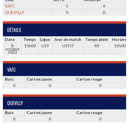
VAFC
5
V
QUEVILLY
0
D
DÉTAILS
Date
Temps
Ligue
Jour de match
Temps plein
Horaire
8
15h00
U19
U19J7
90'
15h00
octobre
2023
VAFC
Buts
Carton jaune
Carton rouge
0
0
0
QUEVILLY
Buts
Carton jaune
Carton rouge
0
0
0