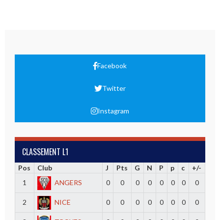
Facebook
Twitter
Instagram
CLASSEMENT L1
Pos
Club
J
Pts
G
N
P
p
c
+/-
1
ANGERS
0
0
0
0
0
0
0
0
2
NICE
0
0
0
0
0
0
0
0