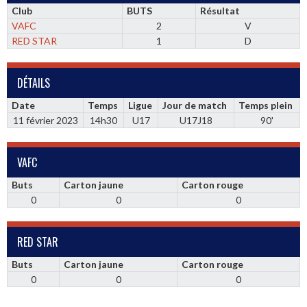
Club
BUTS
Résultat
VAFC
2
V
RED STAR
1
D
DÉTAILS
Date
Temps
Ligue
Jour de match
Temps plein
11 février 2023
14h30
U17
U17J18
90'
VAFC
Buts
Carton jaune
Carton rouge
0
0
0
RED STAR
Buts
Carton jaune
Carton rouge
0
0
0