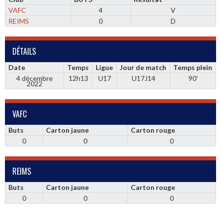
VAFC
4
V
REIMS
0
D
DÉTAILS
Date
Temps
Ligue
Jour de match
Temps plein
4 décembre
12h13
U17
U17J14
90'
2022
VAFC
Buts
Carton jaune
Carton rouge
0
0
0
REIMS
Buts
Carton jaune
Carton rouge
0
0
0