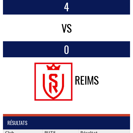
4
VS
0
REIMS
RÉSULTATS
Club
BUTS
Résultat