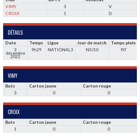
VIMY
3
V
CROIX
1
D
DÉTAILS
Date
Temps
Ligue
Jour de match
Temps plein
3
9h29
NATIONAL3
N3J10
90'
décembre
2022
VIMY
Buts
Carton jaune
Carton rouge
3
0
0
CROIX
Buts
Carton jaune
Carton rouge
1
0
0