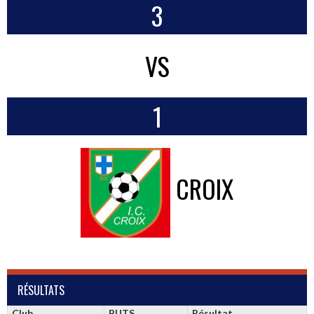
3
VS
1
CROIX
RÉSULTATS
Club
BUTS
Résultat