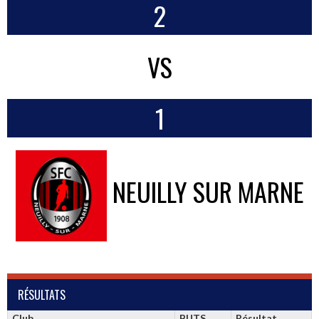
2
VS
1
NEUILLY SUR MARNE
RÉSULTATS
Club
BUTS
Résultat