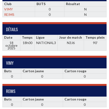
Club
BUTS
Résultat
VIMY
0
N
REIMS
0
N
DÉTAILS
Date
Temps
Ligue
Jour de match
Temps plein
18
18h00
NATIONAL3
N3J6
90'
octobre
2025
VIMY
Buts
Carton jaune
Carton rouge
0
0
0
REIMS
Buts
Carton jaune
Carton rouge
0
0
0