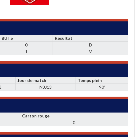
BUTS
Résultat
0
D
1
V
Jour de match
Temps plein
3
N3J13
90'
Carton rouge
0