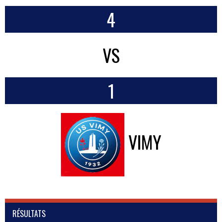
4
VS
1
VIMY
RÉSULTATS