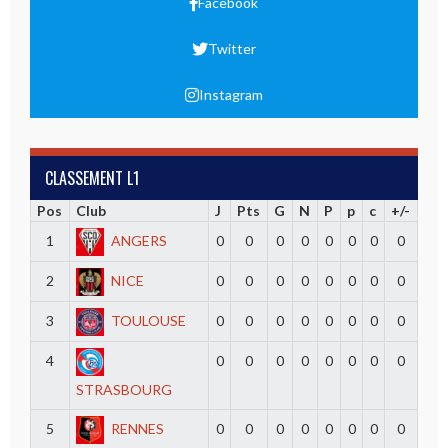
Facebook
Twitter
Instagram
CLASSEMENT L1
Pos
Club
J
Pts
G
N
P
p
c
+/-
1
ANGERS
0
0
0
0
0
0
0
0
2
NICE
0
0
0
0
0
0
0
0
3
TOULOUSE
0
0
0
0
0
0
0
0
4
0
0
0
0
0
0
0
0
STRASBOURG
5
RENNES
0
0
0
0
0
0
0
0