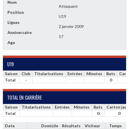
Nom
Attaquant
Position
U19
Ligues
2 janvier 2009
Anniversaire
17
Age
U19
Saison
Club
Titularisations
Entrées
Minutes
Buts
Cart
Total
-
0
TOTAL EN CARRIÈRE
Saison
Titularisations
Entrées
Minutes
Buts
Carton jau
Total
0
0
Date
Domicile
Résultats
Visiteur
Temps