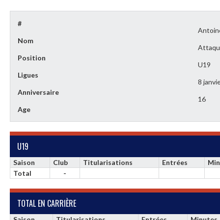
#
Antoi
Nom
Attaqu
Position
U19
Ligues
8 janvi
Anniversaire
16
Age
U19
Saison
Club
Titularisations
Entrées
Min
Total
-
TOTAL EN CARRIÈRE
Saison
Titularisations
Entrées
Minutes