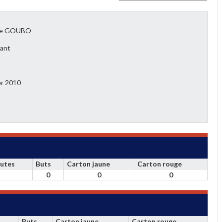
ne GOUBO
ant
er 2010
utes
Buts
Carton jaune
Carton rouge
0
0
0
Buts
Carton jaune
Carton rouge