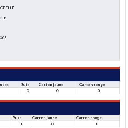
 GBELLE
eur
2008
utes
Buts
Carton jaune
Carton rouge
0
0
0
Buts
Carton jaune
Carton rouge
0
0
0