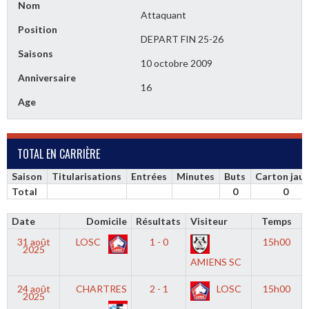
Nom
Attaquant
Position
DEPART FIN 25-26
Saisons
10 octobre 2009
Anniversaire
16
Age
TOTAL EN CARRIÈRE
Saison
Titularisations
Entrées
Minutes
Buts
Carton jau
Total
0
0
Date
Domicile
Résultats
Visiteur
Temps
31 août
LOSC
1 - 0
15h00
2025
AMIENS SC
24 août
CHARTRES
2 - 1
LOSC
15h00
2025