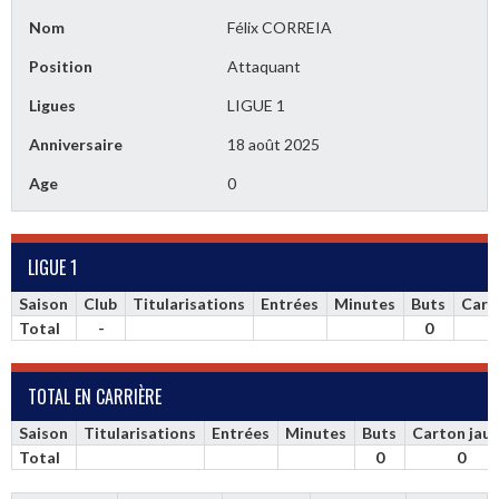
Nom
Félix CORREIA
Position
Attaquant
Ligues
LIGUE 1
Anniversaire
18 août 2025
Age
0
LIGUE 1
Saison
Club
Titularisations
Entrées
Minutes
Buts
Cart
Total
-
0
TOTAL EN CARRIÈRE
Saison
Titularisations
Entrées
Minutes
Buts
Carton jau
Total
0
0