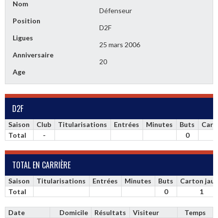
Nom
Défenseur
Position
D2F
Ligues
25 mars 2006
Anniversaire
20
Age
D2F
Saison
Club
Titularisations
Entrées
Minutes
Buts
Cart
Total
-
0
TOTAL EN CARRIÈRE
Saison
Titularisations
Entrées
Minutes
Buts
Carton jau
Total
0
1
Date
Domicile
Résultats
Visiteur
Temps