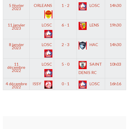
5 février
ORLEANS
1 - 2
LOSC
14h30
2023
11 janvier
LOSC
6 - 1
LENS
19h30
2023
8 janvier
LOSC
2 - 3
HAC
14h30
2023
11
LOSC
5 - 0
SAINT
10h03
décembre
2022
DENIS RC
4 décembre
ISSY
0 - 1
LOSC
16h16
2022