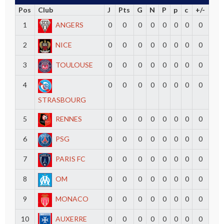
Pos
Club
J
Pts
G
N
P
p
c
+/-
1
ANGERS
0
0
0
0
0
0
0
0
2
NICE
0
0
0
0
0
0
0
0
3
TOULOUSE
0
0
0
0
0
0
0
0
4
0
0
0
0
0
0
0
0
STRASBOURG
5
RENNES
0
0
0
0
0
0
0
0
6
PSG
0
0
0
0
0
0
0
0
7
PARIS FC
0
0
0
0
0
0
0
0
8
OM
0
0
0
0
0
0
0
0
9
MONACO
0
0
0
0
0
0
0
0
10
AUXERRE
0
0
0
0
0
0
0
0