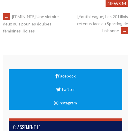
NEWS M
←
[FEMININES] Une victoire,
[YouthLeague] Les 20 Lillois
retenus face au Sporting de
deux nuls pour les équipes
Lisbonne
→
féminines lilloises
Facebook
Twitter
Instagram
CLASSEMENT L1