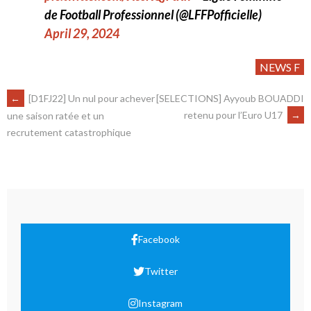
de Football Professionnel (@LFFPofficielle)
April 29, 2024
NEWS F
←
[D1FJ22] Un nul pour achever
[SELECTIONS] Ayyoub BOUADDI
retenu pour l’Euro U17
→
une saison ratée et un
recrutement catastrophique
Facebook
Twitter
Instagram