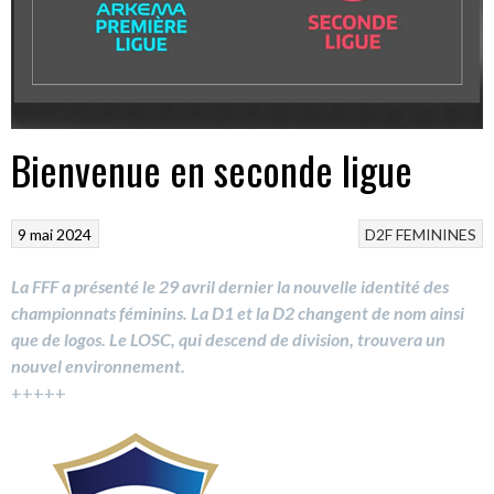
Bienvenue en seconde ligue
9 mai 2024
D2F
FEMININES
La FFF a présenté le 29 avril dernier la nouvelle identité des
championnats féminins. La D1 et la D2 changent de nom ainsi
que de logos.
Le LOSC, qui descend de division, trouvera un
nouvel environnement.
+++++