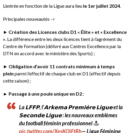
L’entrée en fonction de la Ligue aura lieu
le 1er juillet 2024
.
Principales nouveautés ->
►
Création des Licences clubs D1 « Élite » et « Excellence
»
. La différence entre les deux licences tient à l’agrément du
Centre de Formation (délivré aux Centres Excellence par la
DTN en accord avec le ministère des Sports) ;
►
Obligation d’avoir 11 contrats minimum à temps
plein
parmi l’effectif de chaque club en D1 (effectif depuis
cette saison) ;
► Passage à une poule unique en D2
;
La 𝗟𝗙𝗙𝗣, l’𝗔𝗿𝗸𝗲𝗺𝗮 𝗣𝗿𝗲𝗺𝗶𝗲̀𝗿𝗲 𝗟𝗶𝗴𝘂𝗲 et la
𝗦𝗲𝗰𝗼𝗻𝗱𝗲 𝗟𝗶𝗴𝘂𝗲 : les nouveaux emblèmes
du football féminin professionnel
pic.twitter.com/XesKQjFtRh
— Ligue Féminine