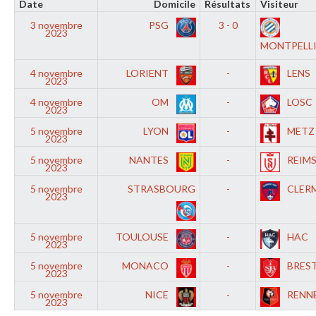
Date
Domicile
Résultats
Visiteur
3 novembre
PSG
3 - 0
2023
MONTPELL
4 novembre
LORIENT
-
LENS
2023
4 novembre
OM
-
LOSC
2023
5 novembre
LYON
-
METZ
2023
5 novembre
NANTES
-
REIM
2023
5 novembre
STRASBOURG
-
CLER
2023
5 novembre
TOULOUSE
-
HAC
2023
5 novembre
MONACO
-
BRES
2023
5 novembre
NICE
-
RENN
2023