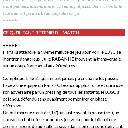
n’ont pas existé. Sans une Elisa Launay efficace dans les buts, le
score aurait pu être beaucoup plus large.
+++++
CE QU’IL FAUT RETENIR DU MATCH
+++++
Il a fallu attendre la 90ème minute de jeu pour voir le LOSC se
montrer dangereux, Julie RABANNE trouvant la transversale
sur un coup-franc axial aux 20 mètres.
Compliqué. Lille n’a quasiment jamais pu enchaîné les passes.
Face à une équipe du Paris FC beaucoup plus forte et qui a usé
son adversaire par un pressing de tous les instants, le LOSC a
défendu, défendu sans quasiment se montrer en phase
offensive.
Un but marqué d’entrée (14′), un juste avant la pause (45′), un
poteau, un but refusé pour hors jeu voilà pour le bilan d’une
première période que Lille a passé dans son camp, ne délivrant