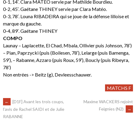
0-1, 14′. Clara MATEO servie par Mathilde Bourdieu.
0-2, 45′. Gaétane THINEY servie par Clara Matéo.
0-3, 78′. Louna RIBADEIRA qui se joue de la défense lilloise et
marque du gauche.
0-4, 89′. Gaétane THINEY
COMPO
Launay – Laplacette, El Chad, Mbala, Ollivier puis Johnson, 78′)
– Pian, Paprzycki (puis (Boilesen, 78′), Lelarge (puis Bamenga,
59′), – Rabanne, Azzaro (puis Roux, 59′), Boucly (puis Ribeyra,
78′)
Non entrées -> Beitz (g), Devleesschauwer.
MATCHS F
←
[D1F] Avant les trois coups,
Maxime WACKERS rejoint
Feignies (N2)
→
l’avis de Rachel SAIDI et de Julie
RABANNE