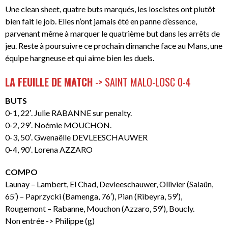
Une clean sheet, quatre buts marqués, les loscistes ont plutôt
bien fait le job. Elles n’ont jamais été en panne d’essence,
parvenant même à marquer le quatrième but dans les arrêts de
jeu. Reste à poursuivre ce prochain dimanche face au Mans, une
équipe hargneuse et qui aime bien les duels.
LA FEUILLE DE MATCH
-> SAINT MALO-LOSC 0-4
BUTS
0-1, 22′. Julie RABANNE sur penalty.
0-2, 29′. Noémie MOUCHON.
0-3, 50′. Gwenaëlle DEVLEESCHAUWER
0-4, 90′. Lorena AZZARO
COMPO
Launay – Lambert, El Chad, Devleeschauwer, Ollivier (Salaün,
65′) – Paprzycki (Bamenga, 76′), Pian (Ribeyra, 59′),
Rougemont – Rabanne, Mouchon (Azzaro, 59′), Boucly.
Non entrée -> Philippe (g)