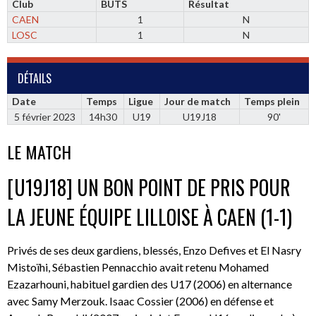
Club
BUTS
Résultat
CAEN
1
N
LOSC
1
N
DÉTAILS
Date
Temps
Ligue
Jour de match
Temps plein
5 février 2023
14h30
U19
U19J18
90'
LE MATCH
[U19J18] UN BON POINT DE PRIS POUR
LA JEUNE ÉQUIPE LILLOISE À CAEN (1-1)
Privés de ses deux gardiens, blessés, Enzo Defives et El Nasry
Mistoïhi, Sébastien Pennacchio avait retenu Mohamed
Ezazarhouni, habituel gardien des U17 (2006) en alternance
avec Samy Merzouk. Isaac Cossier (2006) en défense et