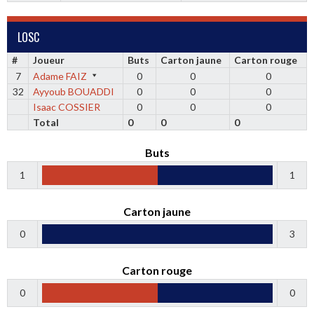
LOSC
#
Joueur
Buts
Carton jaune
Carton rouge
7
Adame FAIZ
0
0
0
32
Ayyoub BOUADDI
0
0
0
Isaac COSSIER
0
0
0
Total
0
0
0
Buts
1
1
Carton jaune
0
3
Carton rouge
0
0