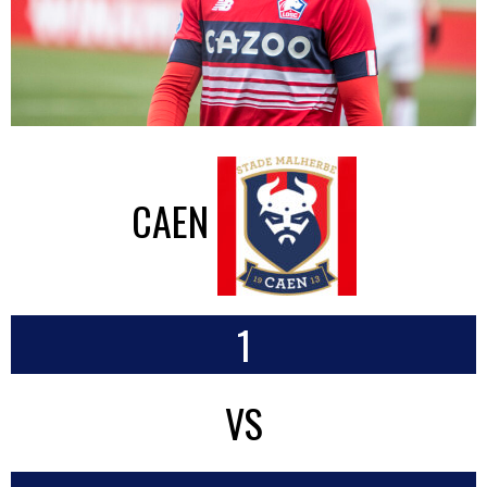
CAEN
1
VS