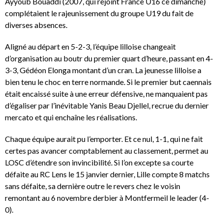
Ayyoub Bouaddi (2007, qui rejoint France U16 ce dimanche)
complétaient le rajeunissement du groupe U19 du fait de
diverses absences.
Aligné au départ en 5-2-3, l’équipe lilloise changeait
d’organisation au boutr du premier quart d’heure, passant en 4-
3-3, Gédéon Elonga montant d’un cran. La jeunesse lilloise a
bien tenu le choc en terre normande. Si le premier but caennais
était encaissé suite à une erreur défensive, ne manquaient pas
d’égaliser par l’inévitable Yanis Beau Djellel, recrue du dernier
mercato et qui enchaîne les réalisations.
Chaque équipe aurait pu l’emporter. Et ce nul, 1-1, qui ne fait
certes pas avancer comptablement au classement, permet au
LOSC d’étendre son invincibilité. Si l’on excepte sa courte
défaite au RC Lens le 15 janvier dernier, Lille compte 8 matchs
sans défaite, sa dernière outre le revers chez le voisin
remontant au 6 novembre derbier à Montfermeil le leader (4-
0).