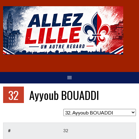
32
Ayyoub BOUADDI
#
32