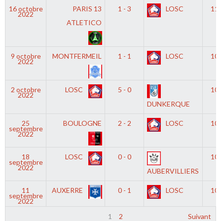
16 octobre
PARIS 13
1 - 3
LOSC
11
2022
ATLETICO
9 octobre
MONTFERMEIL
1 - 1
LOSC
10
2022
2 octobre
LOSC
5 - 0
10
2022
DUNKERQUE
25
BOULOGNE
2 - 2
LOSC
10
septembre
2022
18
LOSC
0 - 0
10
septembre
2022
AUBERVILLIERS
11
AUXERRE
0 - 1
LOSC
10
septembre
2022
1
2
Suivant