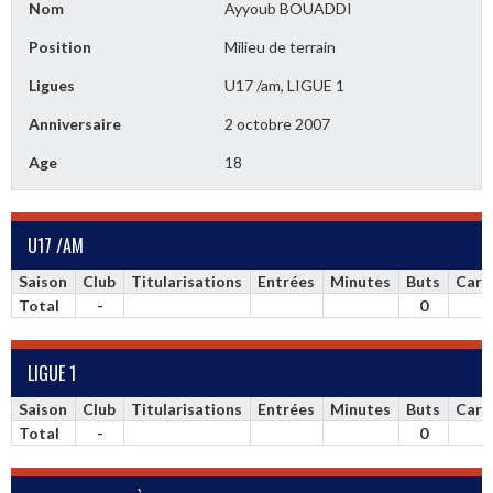
Nom
Ayyoub BOUADDI
Position
Milieu de terrain
Ligues
U17 /am, LIGUE 1
Anniversaire
2 octobre 2007
Age
18
U17 /AM
Saison
Club
Titularisations
Entrées
Minutes
Buts
Cart
Total
-
0
LIGUE 1
Saison
Club
Titularisations
Entrées
Minutes
Buts
Cart
Total
-
0