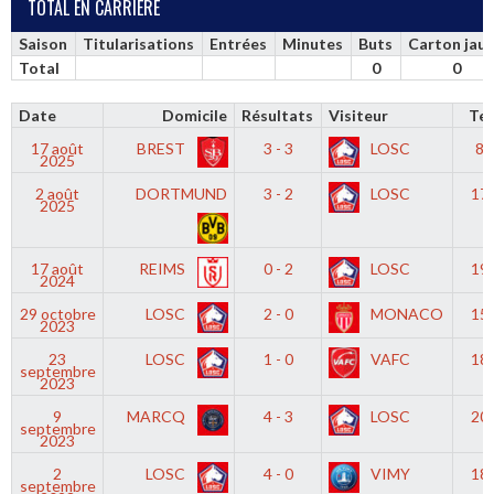
TOTAL EN CARRIÈRE
Saison
Titularisations
Entrées
Minutes
Buts
Carton jau
Total
0
0
Date
Domicile
Résultats
Visiteur
Te
17 août
BREST
3 - 3
LOSC
8h
2025
2 août
DORTMUND
3 - 2
LOSC
17
2025
17 août
REIMS
0 - 2
LOSC
19
2024
29 octobre
LOSC
2 - 0
MONACO
15
2023
23
LOSC
1 - 0
VAFC
18
septembre
2023
9
MARCQ
4 - 3
LOSC
20
septembre
2023
2
LOSC
4 - 0
VIMY
18
septembre