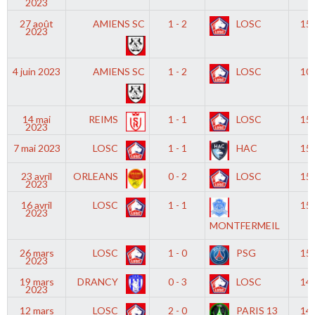
2023
27 août
AMIENS SC
1 - 2
LOSC
15
2023
4 juin 2023
AMIENS SC
1 - 2
LOSC
10
14 mai
REIMS
1 - 1
LOSC
15
2023
7 mai 2023
LOSC
1 - 1
HAC
15
23 avril
ORLEANS
0 - 2
LOSC
15
2023
16 avril
LOSC
1 - 1
15
2023
MONTFERMEIL
26 mars
LOSC
1 - 0
PSG
15
2023
19 mars
DRANCY
0 - 3
LOSC
14
2023
12 mars
LOSC
2 - 0
PARIS 13
14