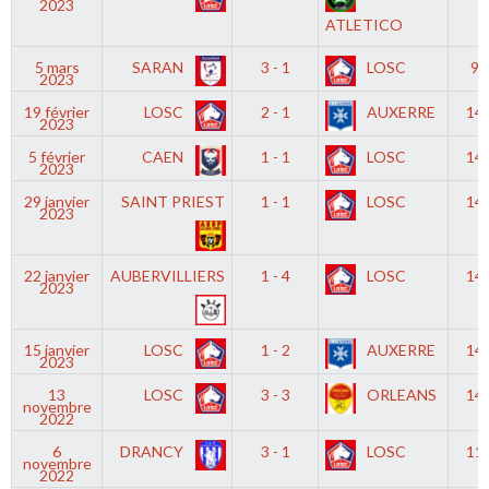
2023
ATLETICO
5 mars
SARAN
3 - 1
LOSC
9h
2023
19 février
LOSC
2 - 1
AUXERRE
14
2023
5 février
CAEN
1 - 1
LOSC
14
2023
29 janvier
SAINT PRIEST
1 - 1
LOSC
14
2023
22 janvier
AUBERVILLIERS
1 - 4
LOSC
14
2023
15 janvier
LOSC
1 - 2
AUXERRE
14
2023
13
LOSC
3 - 3
ORLEANS
14
novembre
2022
6
DRANCY
3 - 1
LOSC
11
novembre
2022