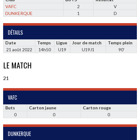
VAFC
2
V
DUNKERQUE
1
D
DÉTAILS
Date
Temps
Ligue
Jour de match
Temps plein
21 août 2022
14h50
U19
U19J1
90'
LE MATCH
21
VAFC
Buts
Carton jaune
Carton rouge
0
0
0
DUNKERQUE