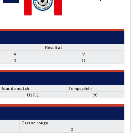
Résultat
4
V
3
D
Jour de match
Temps plein
U17J1
90'
Carton rouge
0