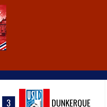
S
3
DUNKERQUE