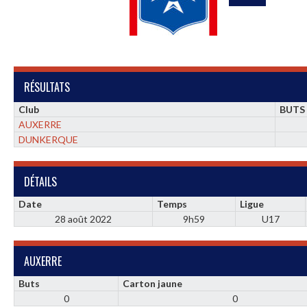
RÉSULTATS
Club
BUTS
AUXERRE
DUNKERQUE
DÉTAILS
Date
Temps
Ligue
28 août 2022
9h59
U17
AUXERRE
Buts
Carton jaune
0
0