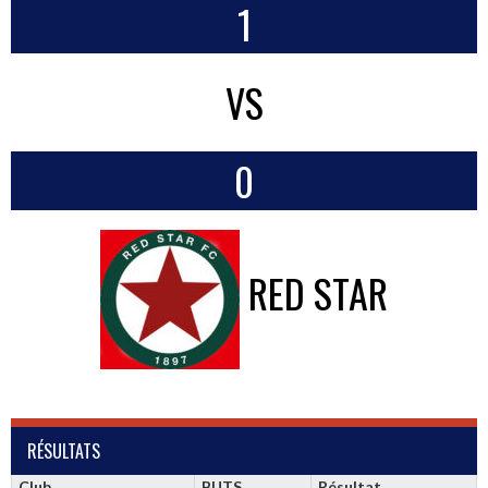
1
VS
0
RED STAR
RÉSULTATS
Club
BUTS
Résultat