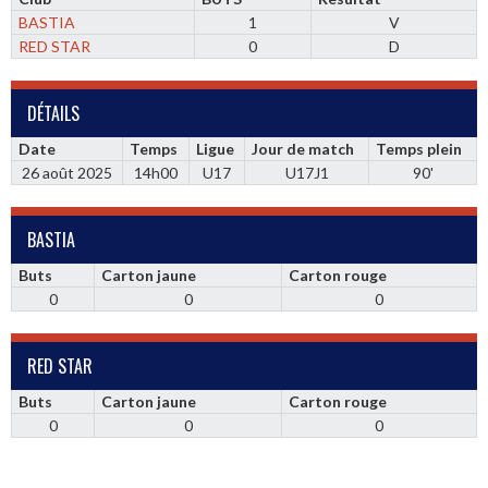
BASTIA
1
V
RED STAR
0
D
DÉTAILS
Date
Temps
Ligue
Jour de match
Temps plein
26 août 2025
14h00
U17
U17J1
90'
BASTIA
Buts
Carton jaune
Carton rouge
0
0
0
RED STAR
Buts
Carton jaune
Carton rouge
0
0
0