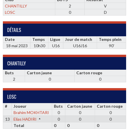
CHANTILLY
2
V
LOSC
0
D
DÉTAILS
Date
Temps
Ligue
Jour de match
Temps plein
18 mai 2023
10h30
U16
U16J16
90'
CHANTILLY
Buts
Carton jaune
Carton rouge
2
0
0
LOSC
#
Joueur
Buts
Carton jaune
Carton rouge
Brahim MOKHTARI
0
0
0
13
Elias HADIRI
0
0
0
Total
0
0
0