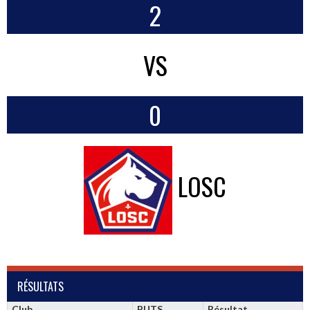
2
VS
0
LOSC
RÉSULTATS
Club
BUTS
Résultat