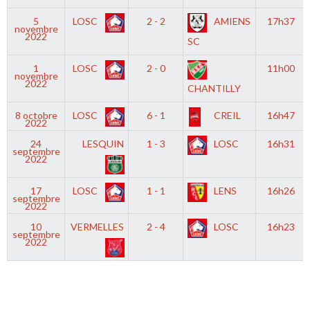
5
LOSC
2 - 2
AMIENS
17h37
novembre
2022
SC
1
LOSC
2 - 0
11h00
novembre
2022
CHANTILLY
8 octobre
LOSC
6 - 1
CREIL
16h47
2022
24
LESQUIN
1 - 3
LOSC
16h31
septembre
2022
17
LOSC
1 - 1
LENS
16h26
septembre
2022
10
VERMELLES
2 - 4
LOSC
16h23
septembre
2022