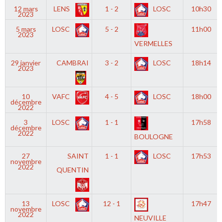
12 mars
LENS
1 - 2
LOSC
10h30
2023
5 mars
LOSC
5 - 2
11h00
2023
VERMELLES
29 janvier
CAMBRAI
3 - 2
LOSC
18h14
2023
10
VAFC
4 - 5
LOSC
18h00
décembre
2022
3
LOSC
1 - 1
17h58
décembre
2022
BOULOGNE
27
SAINT
1 - 1
LOSC
17h53
novembre
2022
QUENTIN
13
LOSC
12 - 1
17h47
novembre
2022
NEUVILLE