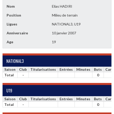
Nom
Elias HADIRI
Position
Milieu de terrain
Ligues
NATIONAL3, U19
Anniversaire
10 janvier 2007
Age
19
NATIONAL3
Saison
Club
Titularisations
Entrées
Minutes
Buts
Cart
Total
-
0
U19
Saison
Club
Titularisations
Entrées
Minutes
Buts
Cart
Total
-
0