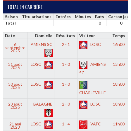
TOTAL EN CARRIÈRE
Saison
Titularisations
Entrées
Minutes
Buts
Carton jau
Total
0
0
Date
Domicile
Résultats
Visiteur
Temps
6
AMIENS SC
2 - 1
LOSC
16h00
septembre
2025
31 août
LOSC
1 - 0
AMIENS
15h00
2025
SC
30 août
LOSC
1 - 0
18h00
2025
CHARLEVILLE
23 août
BALAGNE
2 - 0
LOSC
18h00
2025
21 mai
LOSC
1 - 4
VAFC
11h00
2023