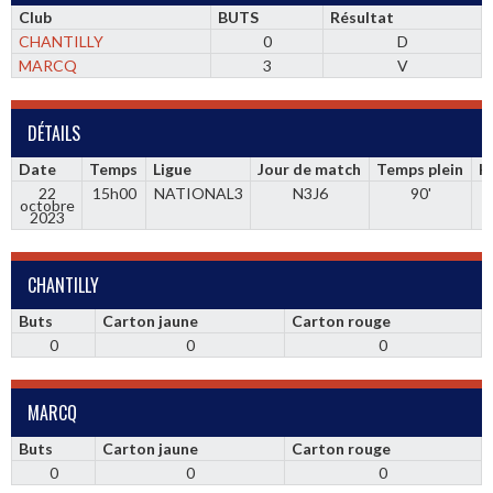
Club
BUTS
Résultat
CHANTILLY
0
D
MARCQ
3
V
DÉTAILS
Date
Temps
Ligue
Jour de match
Temps plein
H
22
15h00
NATIONAL3
N3J6
90'
octobre
2023
CHANTILLY
Buts
Carton jaune
Carton rouge
0
0
0
MARCQ
Buts
Carton jaune
Carton rouge
0
0
0