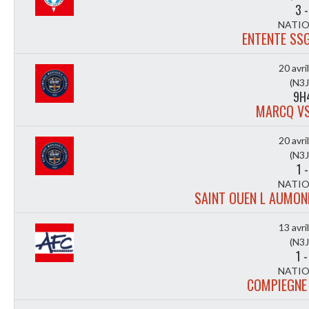
3
NATIO
ENTENTE SS
20 avri
(N3J
9H
MARCQ V
20 avri
(N3J
1
NATIO
SAINT OUEN L AUMONE
13 avri
(N3J
1
NATIO
COMPIEGNE