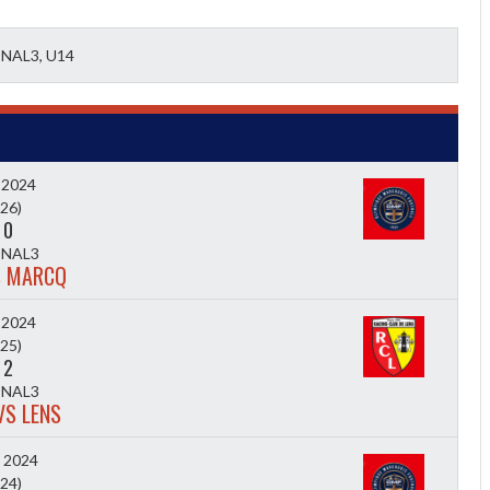
NAL3, U14
 2024
26)
-
0
NAL3
S MARCQ
 2024
25)
-
2
NAL3
VS LENS
l 2024
24)