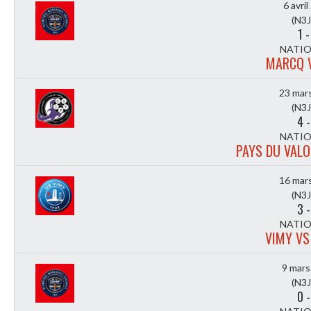
6 avri
(N3J
1
NATIO
MARCQ 
23 mar
(N3J
4
NATIO
PAYS DU VALO
16 mar
(N3J
3
NATIO
VIMY V
9 mars
(N3J
0