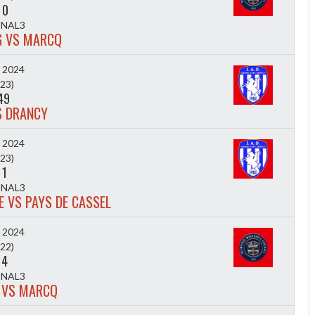
-
0
NAL3
G VS MARCQ
l 2024
23)
49
S DRANCY
l 2024
23)
-
1
NAL3
 VS PAYS DE CASSEL
l 2024
22)
-
4
NAL3
 VS MARCQ