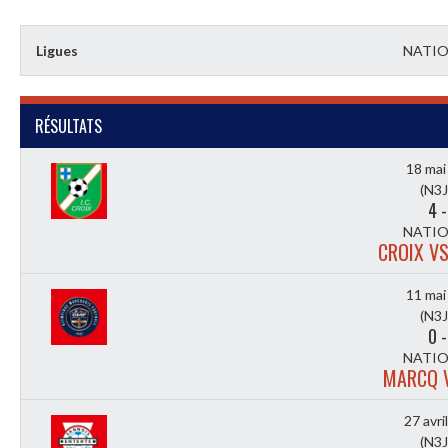
Ligues
NATIO
RÉSULTATS
18 mai
(N3J
4
NATIO
CROIX V
11 mai
(N3J
0
NATIO
MARCQ 
27 avri
(N3J