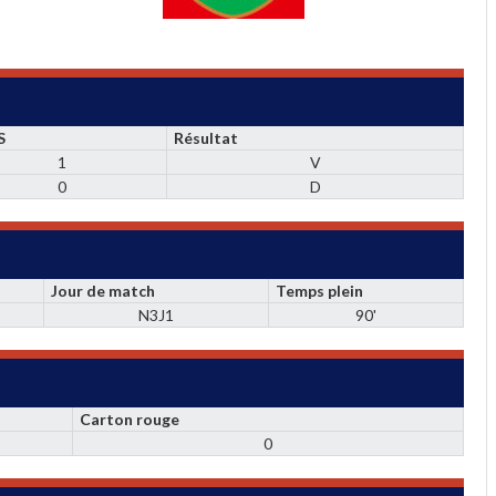
S
Résultat
1
V
0
D
Jour de match
Temps plein
N3J1
90'
Carton rouge
0