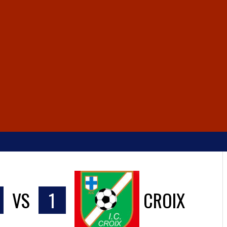
VS
1
CROIX